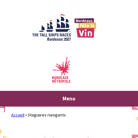
Aller
au
contenu
Menu
Accueil
Stagiaires navigants
>